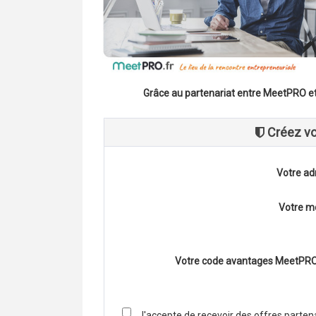
Grâce au partenariat entre MeetPRO e
Créez vo
Votre ad
Votre m
Votre code avantages MeetPR
J'accepte de recevoir des offres parte