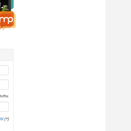
iffre.
OR
(*)