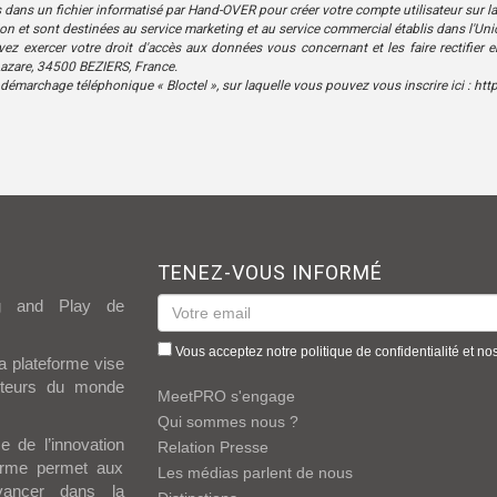
es dans un fichier informatisé par Hand-OVER pour créer votre compte utilisateur sur 
ion et sont destinées au service marketing et au service commercial établis dans l'U
ez exercer votre droit d'accès aux données vous concernant et les faire rectifier e
Lazare, 34500 BEZIERS, France.
démarchage téléphonique « Bloctel », sur laquelle vous pouvez vous inscrire ici : http
TENEZ-VOUS INFORMÉ
g and Play de
Vous acceptez notre
politique de confidentialité
et nos
la plateforme vise
cteurs du monde
MeetPRO s'engage
Qui sommes nous ?
e de l’innovation
Relation Presse
forme permet aux
Les médias parlent de nous
vancer dans la